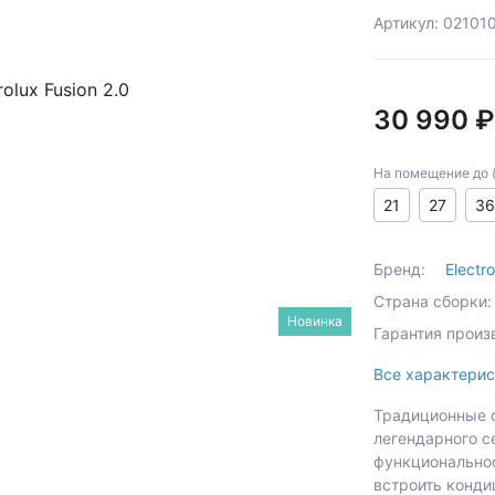
Артикул: 02101
30 990 ₽
На помещение до (к
21
27
36
Бренд:
Electro
Страна сборки:
Новинка
Гарантия произ
Все характерис
Традиционные сп
легендарного с
функциональнос
встроить кондиц