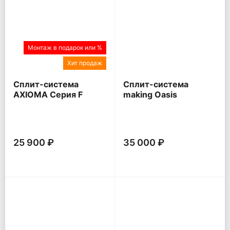
Монтаж в подарок или %
Хит продаж
Сплит-система
Сплит-система
AXIOMA Серия F
making Oasis
everywhere O Pro
25 900 ₽
35 000 ₽