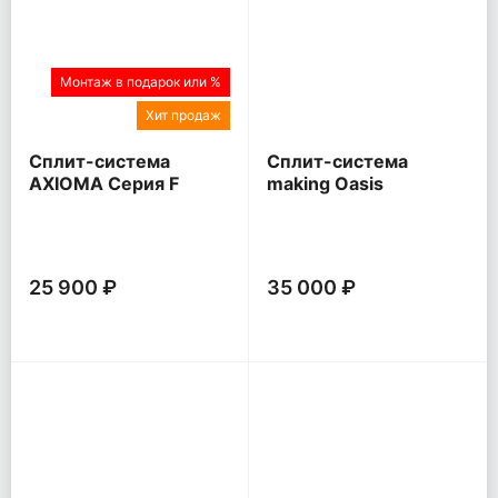
Монтаж в подарок или %
Хит продаж
Сплит-система
Сплит-система
AXIOMA Серия F
making Oasis
everywhere O Pro
25 900 ₽
35 000 ₽