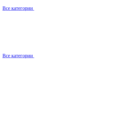
Все категории
Все категории
Установка / демонтаж
Обслуживание
Ремонт
Прокладка фреоновых магистралей
О компании
Лицензии
Вакансии
Отзывы