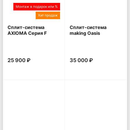
Монтаж в подарок или %
Хит продаж
Сплит-система
Сплит-система
AXIOMA Серия F
making Oasis
everywhere O Pro
25 900 ₽
35 000 ₽