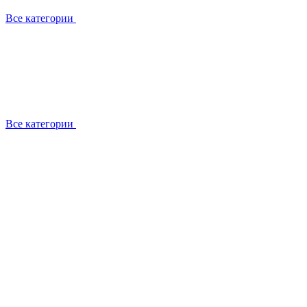
Все категории
Все категории
Установка / демонтаж
Обслуживание
Ремонт
Прокладка фреоновых магистралей
О компании
Лицензии
Вакансии
Отзывы