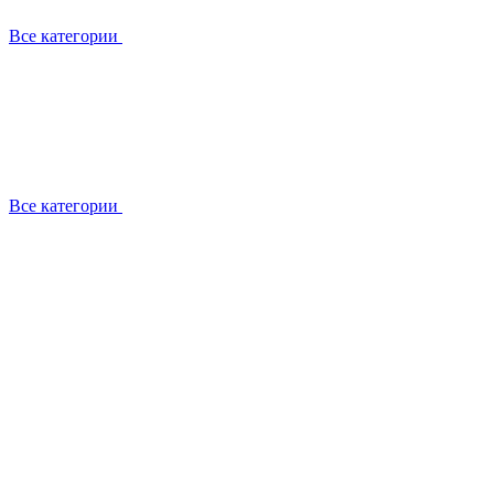
Все категории
Все категории
Установка / демонтаж
Обслуживание
Ремонт
Прокладка фреоновых магистралей
О компании
Лицензии
Вакансии
Отзывы