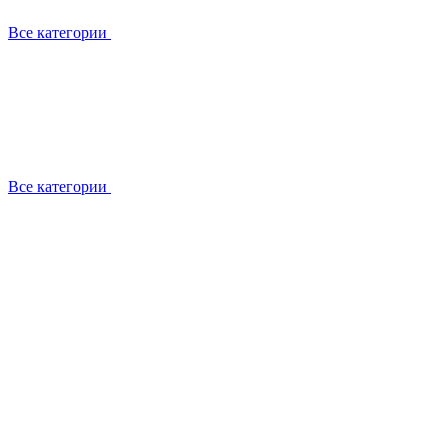
Все категории
Все категории
Установка / демонтаж
Обслуживание
Ремонт
Прокладка фреоновых магистралей
О компании
Лицензии
Вакансии
Отзывы