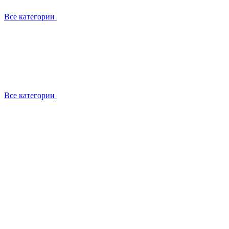
Все категории
Все категории
Установка / демонтаж
Обслуживание
Ремонт
Прокладка фреоновых магистралей
О компании
Лицензии
Вакансии
Отзывы