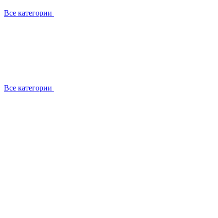
Все категории
Все категории
Установка / демонтаж
Обслуживание
Ремонт
Прокладка фреоновых магистралей
О компании
Лицензии
Вакансии
Отзывы