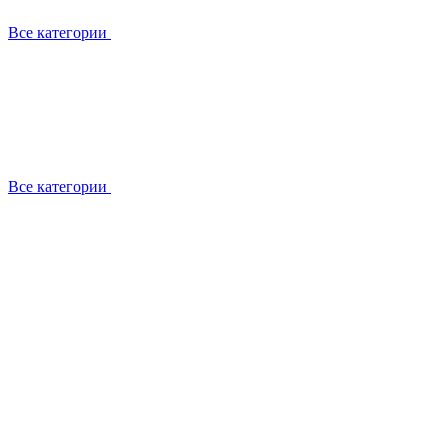
Все категории
Все категории
Установка / демонтаж
Обслуживание
Ремонт
Прокладка фреоновых магистралей
О компании
Лицензии
Вакансии
Отзывы