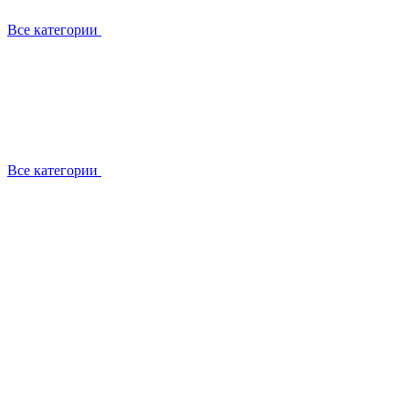
Все категории
Все категории
Установка / демонтаж
Обслуживание
Ремонт
Прокладка фреоновых магистралей
О компании
Лицензии
Вакансии
Отзывы