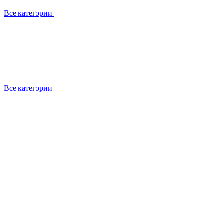
Все категории
Все категории
Установка / демонтаж
Обслуживание
Ремонт
Прокладка фреоновых магистралей
О компании
Лицензии
Вакансии
Отзывы