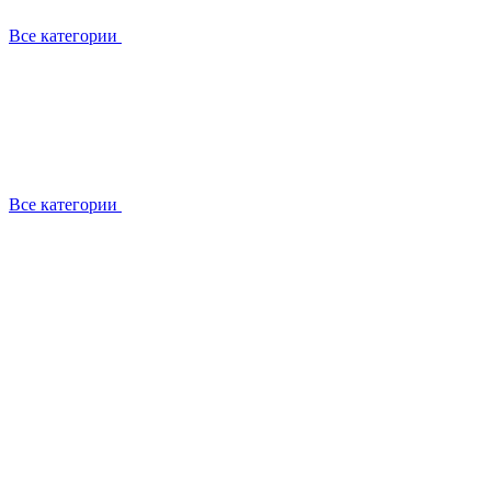
Все категории
Все категории
Установка / демонтаж
Обслуживание
Ремонт
Прокладка фреоновых магистралей
О компании
Лицензии
Вакансии
Отзывы