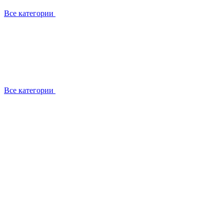
Все категории
Все категории
Установка / демонтаж
Обслуживание
Ремонт
Прокладка фреоновых магистралей
О компании
Лицензии
Вакансии
Отзывы