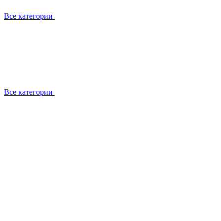
Все категории
Все категории
Установка / демонтаж
Обслуживание
Ремонт
Прокладка фреоновых магистралей
О компании
Лицензии
Вакансии
Отзывы