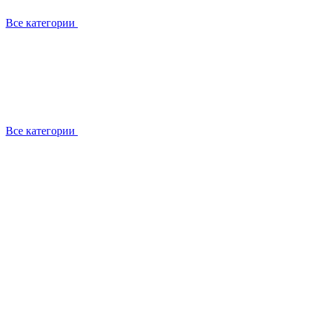
Все категории
Все категории
Установка / демонтаж
Обслуживание
Ремонт
Прокладка фреоновых магистралей
О компании
Лицензии
Вакансии
Отзывы