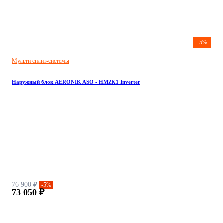
-5%
Мульти сплит-системы
Наружный блок AERONIK ASO - HMZK1 Inverter
76 900 ₽
-5%
73 050 ₽