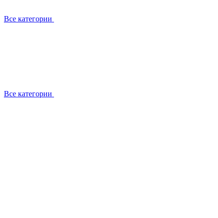
Все категории
Все категории
Установка / демонтаж
Обслуживание
Ремонт
Прокладка фреоновых магистралей
О компании
Лицензии
Вакансии
Отзывы