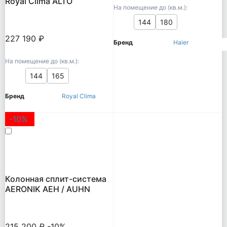
Royal Clima ALTO
На помещение до (кв.м.):
144
180
227 190 ₽
Бренд
Haier
На помещение до (кв.м.):
144
165
Бренд
Royal Clima
-10%
Колонная сплит-система
AERONIK AEH / AUHN
215 200 ₽
-10%