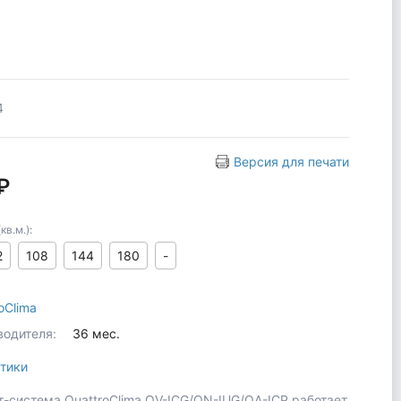
4
Версия для печати
₽
в.м.):
2
108
144
180
-
oClima
водителя:
36 мес.
тики
т-система QuattroClima QV-ICG/QN-IUG/QA-ICP работает