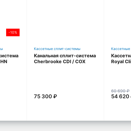
-10%
мы
Кассетные сплит-системы
Кассетные
система
Канальная сплит-система
Кассетн
UHN
Cherbrooke CDI / COX
Royal C
ON/OFF
60 690 ₽
75 300 ₽
54 620