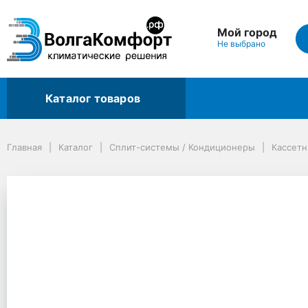
Мой город
Не выбрано
Каталог товаров
Главная
Каталог
Сплит-системы / Кондиционеры
Кассетные сплит-системы
Главная
Каталог
Сплит-системы / Кондиционеры
Кассет
Кассетная сплит-система QuattroClima QV-ICG/QN-IUG/QA-ICP