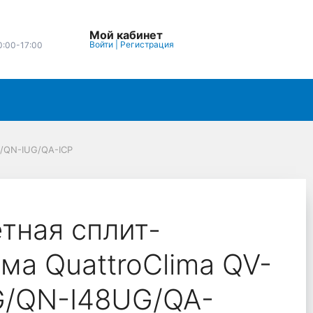
Мой кабинет
Войти
|
Регистрация
0:00-17:00
G/QN-IUG/QA-ICP
тная сплит-
ма QuattroClima QV-
G/QN-I48UG/QA-