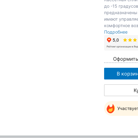
до -15 градусо
предназначены
имеют управля
комфортное во
Подробнее
Оформить
В корзи
К
Участвуе