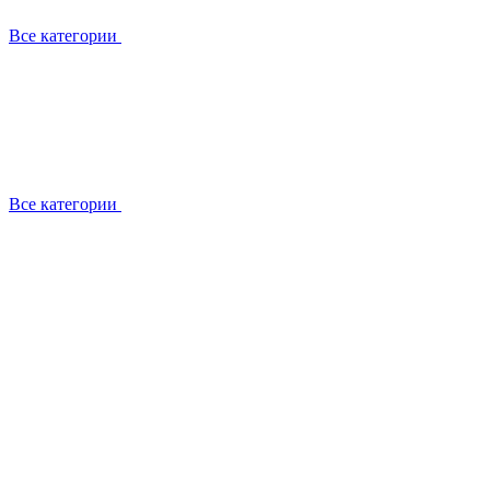
Все категории
Все категории
Установка / демонтаж
Обслуживание
Ремонт
Прокладка фреоновых магистралей
О компании
Лицензии
Вакансии
Отзывы