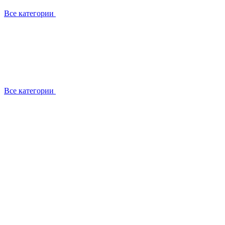
Все категории
Все категории
Установка / демонтаж
Обслуживание
Ремонт
Прокладка фреоновых магистралей
О компании
Лицензии
Вакансии
Отзывы