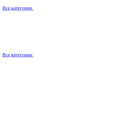
Все категории
Все категории
Установка / демонтаж
Обслуживание
Ремонт
Прокладка фреоновых магистралей
О компании
Лицензии
Вакансии
Отзывы