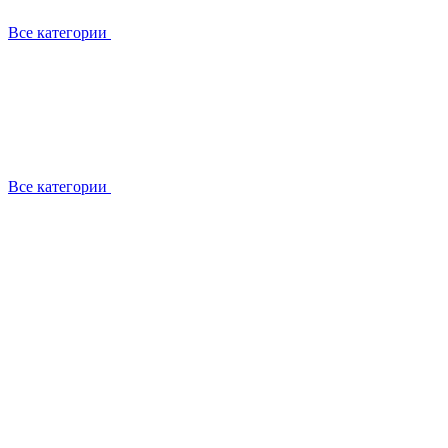
Все категории
Все категории
Установка / демонтаж
Обслуживание
Ремонт
Прокладка фреоновых магистралей
О компании
Лицензии
Вакансии
Отзывы