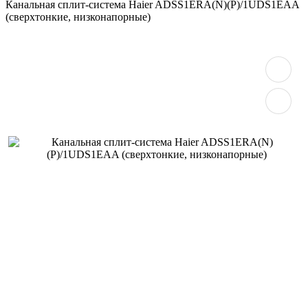
Канальная сплит-система Haier ADSS1ERA(N)(P)/1UDS1EAA
(сверхтонкие, низконапорные)