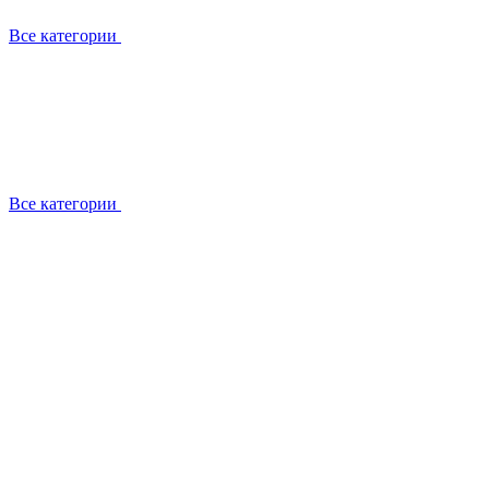
Все категории
Все категории
Установка / демонтаж
Обслуживание
Ремонт
Прокладка фреоновых магистралей
О компании
Лицензии
Вакансии
Отзывы