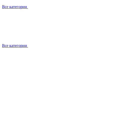
Все категории
Все категории
Установка / демонтаж
Обслуживание
Ремонт
Прокладка фреоновых магистралей
О компании
Лицензии
Вакансии
Отзывы