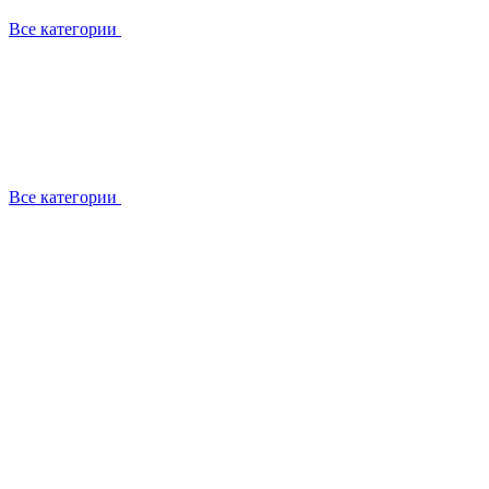
Все категории
Все категории
Установка / демонтаж
Обслуживание
Ремонт
Прокладка фреоновых магистралей
О компании
Лицензии
Вакансии
Отзывы