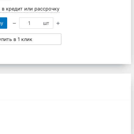
 в кредит или рассрочку
ну
шт
упить в 1 клик