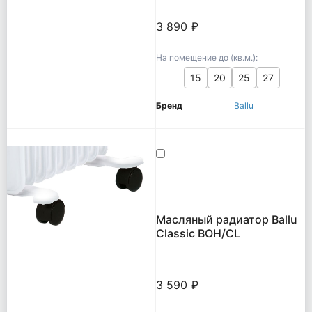
3 890 ₽
На помещение до (кв.м.):
15
20
25
27
Бренд
Ballu
Масляный радиатор Ballu
Classic BOH/CL
3 590 ₽