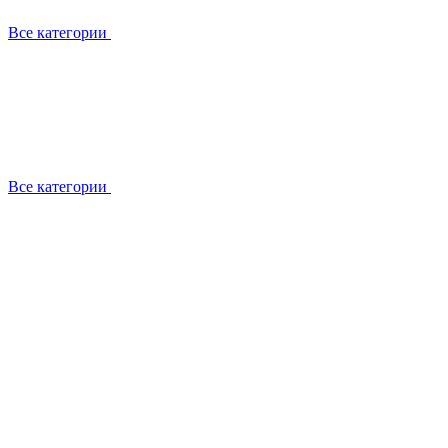
Все категории
Все категории
Установка / демонтаж
Обслуживание
Ремонт
Прокладка фреоновых магистралей
О компании
Лицензии
Вакансии
Отзывы