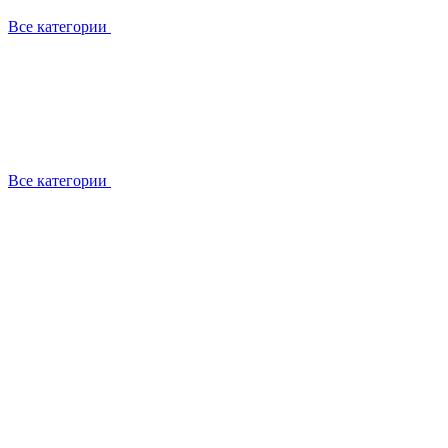
Все категории
Все категории
Установка / демонтаж
Обслуживание
Ремонт
Прокладка фреоновых магистралей
О компании
Лицензии
Вакансии
Отзывы