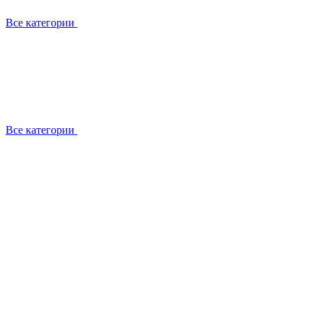
Все категории
Все категории
Установка / демонтаж
Обслуживание
Ремонт
Прокладка фреоновых магистралей
О компании
Лицензии
Вакансии
Отзывы