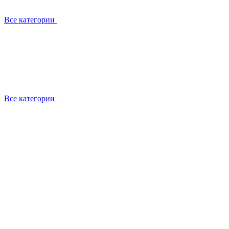
Все категории
Все категории
Установка / демонтаж
Обслуживание
Ремонт
Прокладка фреоновых магистралей
О компании
Лицензии
Вакансии
Отзывы