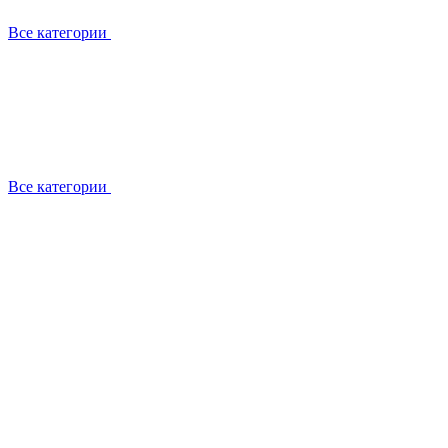
Все категории
Все категории
Установка / демонтаж
Обслуживание
Ремонт
Прокладка фреоновых магистралей
О компании
Лицензии
Вакансии
Отзывы