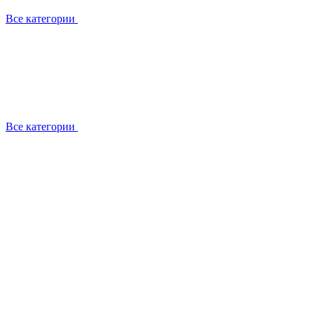
Все категории
Все категории
Установка / демонтаж
Обслуживание
Ремонт
Прокладка фреоновых магистралей
О компании
Лицензии
Вакансии
Отзывы