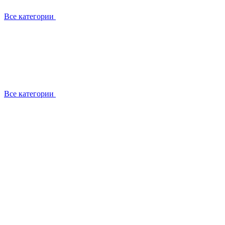
Все категории
Все категории
Установка / демонтаж
Обслуживание
Ремонт
Прокладка фреоновых магистралей
О компании
Лицензии
Вакансии
Отзывы