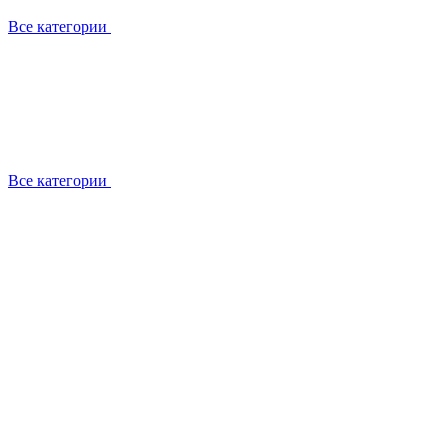
Все категории
Все категории
Установка / демонтаж
Обслуживание
Ремонт
Прокладка фреоновых магистралей
О компании
Лицензии
Вакансии
Отзывы