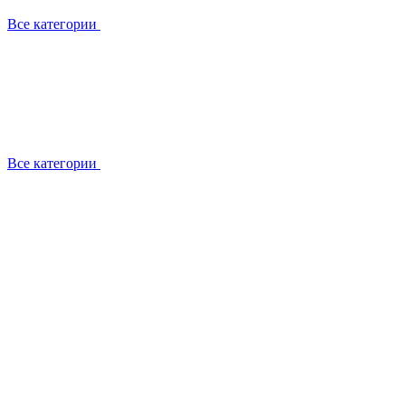
Все категории
Все категории
Установка / демонтаж
Обслуживание
Ремонт
Прокладка фреоновых магистралей
О компании
Лицензии
Вакансии
Отзывы