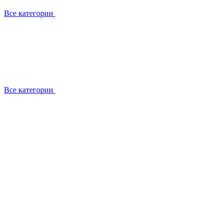
Все категории
Все категории
Установка / демонтаж
Обслуживание
Ремонт
Прокладка фреоновых магистралей
О компании
Лицензии
Вакансии
Отзывы