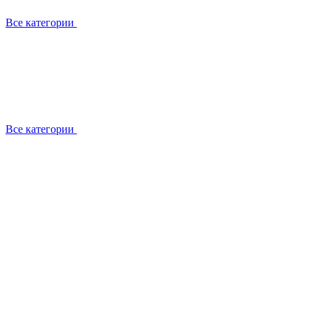
Все категории
Все категории
Установка / демонтаж
Обслуживание
Ремонт
Прокладка фреоновых магистралей
О компании
Лицензии
Вакансии
Отзывы