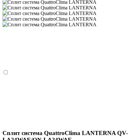
Сплит система QuattroClima LANTERNA QV-
LA24WAE/QN-LA24WAE