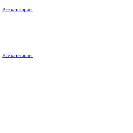
Все категории
Все категории
Установка / демонтаж
Обслуживание
Ремонт
Прокладка фреоновых магистралей
О компании
Лицензии
Вакансии
Отзывы