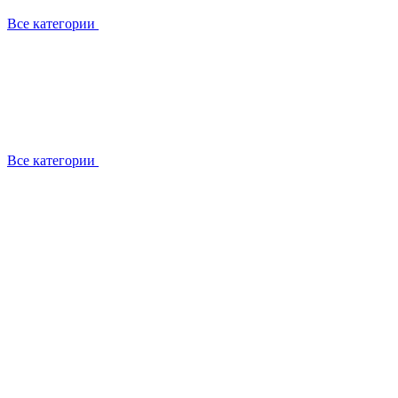
Все категории
Все категории
Установка / демонтаж
Обслуживание
Ремонт
Прокладка фреоновых магистралей
О компании
Лицензии
Вакансии
Отзывы