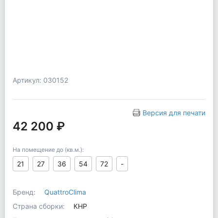
Артикул: 030152
Версия для печати
42 200 ₽
На помещение до (кв.м.):
21
27
36
54
72
-
Бренд:
QuattroClima
Страна сборки:
КНР