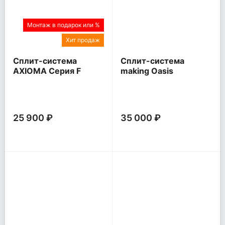
Монтаж в подарок или %
Хит продаж
Сплит-система
Сплит-система
AXIOMA Серия F
making Oasis
everywhere O Pro
25 900 ₽
35 000 ₽