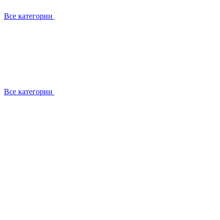
Все категории
Все категории
Установка / демонтаж
Обслуживание
Ремонт
Прокладка фреоновых магистралей
О компании
Лицензии
Вакансии
Отзывы