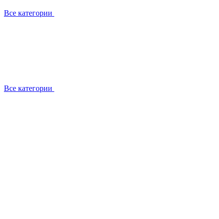
Все категории
Все категории
Установка / демонтаж
Обслуживание
Ремонт
Прокладка фреоновых магистралей
О компании
Лицензии
Вакансии
Отзывы