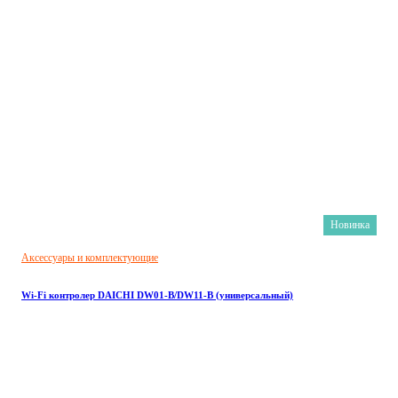
Новинка
Аксессуары и комплектующие
Wi-Fi контролер DAICHI DW01-B/DW11-B (универсальный)