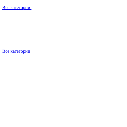
Все категории
Все категории
Установка / демонтаж
Обслуживание
Ремонт
Прокладка фреоновых магистралей
О компании
Лицензии
Вакансии
Отзывы