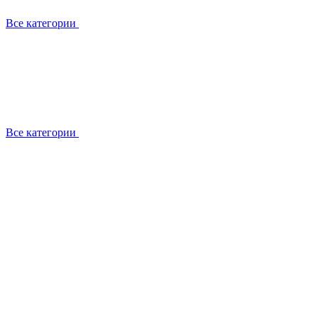
Все категории
Все категории
Установка / демонтаж
Обслуживание
Ремонт
Прокладка фреоновых магистралей
О компании
Лицензии
Вакансии
Отзывы