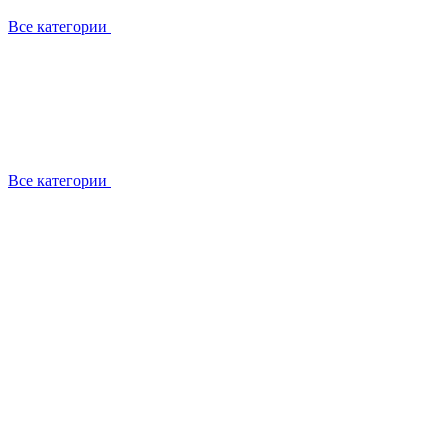
Все категории
Все категории
Установка / демонтаж
Обслуживание
Ремонт
Прокладка фреоновых магистралей
О компании
Лицензии
Вакансии
Отзывы