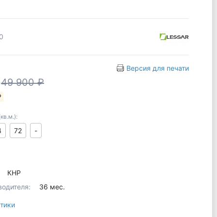
0
Версия для печати
₽
49 900 ₽
₽
в.м.):
4
72
-
КНР
водителя:
36 мес.
тики