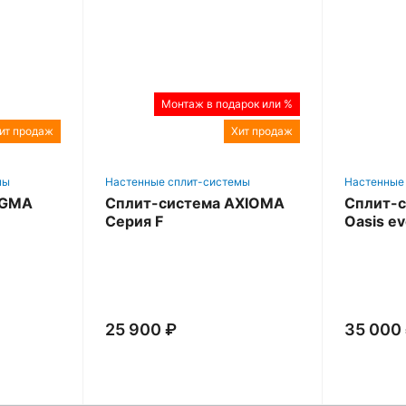
Монтаж в подарок или %
ит продаж
Хит продаж
мы
Настенные сплит-системы
Настенные
IGMA
Сплит-система AXIOMA
Сплит-с
Серия F
Oasis e
25 900 ₽
35 000