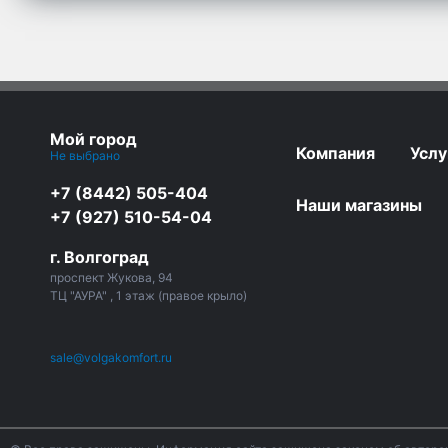
Мой город
Компания
Услу
Не выбрано
+7 (8442) 505-404
Наши магазины
+7 (927) 510-54-04
г. Волгоград
проспект Жукова, 94
ТЦ "АУРА" , 1 этаж (правое крыло)
sale@volgakomfort.ru