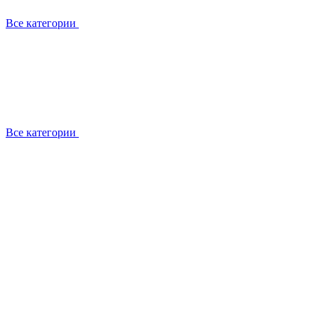
Все категории
Все категории
Установка / демонтаж
Обслуживание
Ремонт
Прокладка фреоновых магистралей
О компании
Лицензии
Вакансии
Отзывы